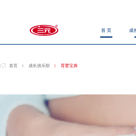
首 页
首 页
成
成
首 页
成
首页
成长俱乐部
育婴宝典
》
》