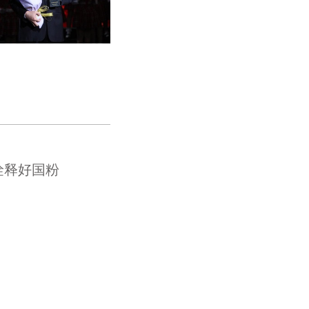
诠释好国粉