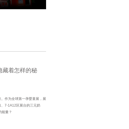
隐藏着怎样的秘
举行。作为全球第一孕婴童展，展
、7-1A12区展台的三元奶
的能量？