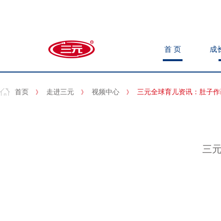
首 页
首 页
成
成
首 页
成
首页
走进三元
视频中心
三元全球育儿资讯：肚子作
》
》
》
三