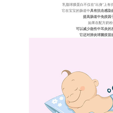
乳脂球膜蛋白不仅在“出身”上
它在宝宝的肠道中
具有抗击感染
提高肠道中免疫因
如果在配方奶粉
可以减少急性中耳炎的
它还对肺炎球菌疫苗