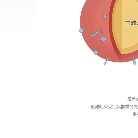
虽然
但如此深受宝妈器重的乳
更