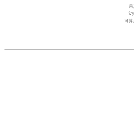
果
宝
可算